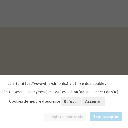
Le site https://www.vins-simonis.fr/ utilise des cookies
kies de session anonymes (nécessaires au bon fonctionnement du site).
Cookies de mesure d'audience
Refuser
Accepter
tion.
Enregistrer mon choix
Tout accepter