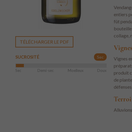
Vendange
entiers p
fût penda
bouteille
collage, n
TÉLÉCHARGER LE PDF
Vigne
SUCROSITÉ
Sec
Vignes e
préparats
Sec
Demi-sec
Moelleux
Doux
produit c
de plante
défenses 
Terroi
Alluvions