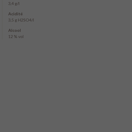
3,4 g/l
Acidité
3,5 g H2SO4/l
Alcool
12 % vol