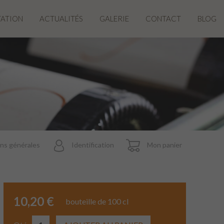
TATION
ACTUALITÉS
GALERIE
CONTACT
BLOG
ns générales
Identification
Mon panier
10,20 €
bouteille de 100 cl