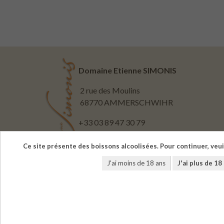
Domaine Etienne SIMONIS
2 rue des Moulins
68770 AMMERSCHWIHR
+33 03 89 47 30 79
cave@vins-simonis.fr
Ce site présente des boissons alcoolisées. Pour continuer, veui
J'ai moins de 18 ans
J'ai plus de 18
L'ab