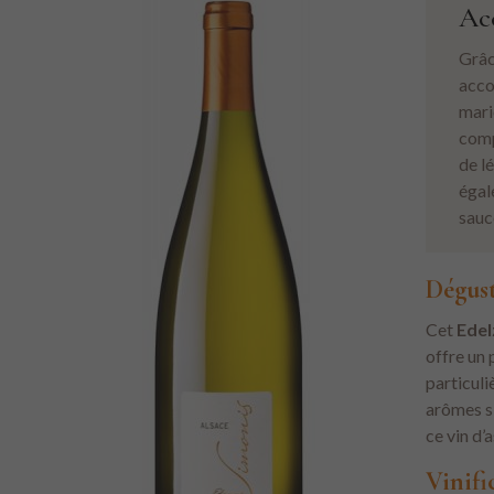
Ac
Grâc
acco
mari
comp
de l
égal
sauc
Dégus
Cet
Edel
offre un 
particuli
arômes si
ce vin d’
Vinifi