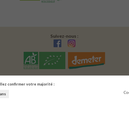
Suivez-nous :
llez confirmer votre majorité :
Coo
 ans
Mentions légales
|
CGV |
Pan du site |
Paramètres de cookies
us d'alcool est dangereux pour la santé. A consommer avec modéra
Copyright © 2026
Soluxa