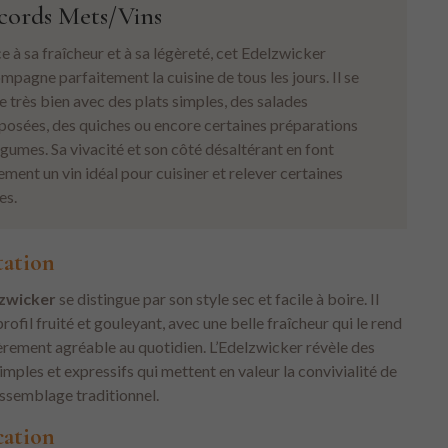
cords Mets/Vins
e à sa fraîcheur et à sa légèreté, cet Edelzwicker
mpagne parfaitement la cuisine de tous les jours. Il se
e très bien avec des plats simples, des salades
osées, des quiches ou encore certaines préparations
égumes. Sa vivacité et son côté désaltérant en font
ement un vin idéal pour cuisiner et relever certaines
es.
tation
zwicker
se distingue par son style sec et facile à boire. Il
profil fruité et gouleyant, avec une belle fraîcheur qui le rend
èrement agréable au quotidien. L’Edelzwicker révèle des
mples et expressifs qui mettent en valeur la convivialité de
assemblage traditionnel.
cation