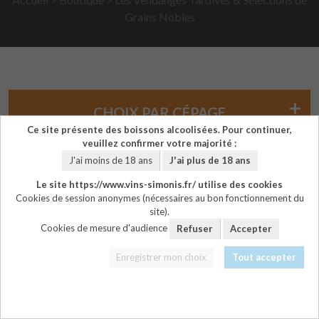
Grains Nobles
CHOIX PAR CÉPAGE
Ce site présente des boissons alcoolisées. Pour continuer,
veuillez confirmer votre majorité :
J'ai moins de 18 ans
J'ai plus de 18 ans
NOS GAMMES
Le site https://www.vins-simonis.fr/ utilise des cookies
Cookies de session anonymes (nécessaires au bon fonctionnement du
site).
FRANCO
Cookies de mesure d'audience
Refuser
Accepter
A partir de 18 bouteilles
Enregistrer mon choix
Tout accepter
(France Métropolitaine)