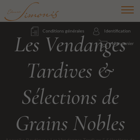
Conditions générales
Identification
Les Vendanges
Mon panier
Tardives &
Sélections de
Grains Nobles
Accueil
>
Boutique
>
Les Vendanges Tardives & Sélections de