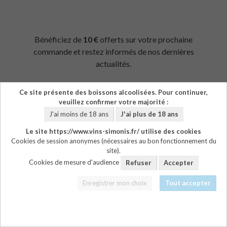
Bénéficiez de
10 €
offerts sur votre prochaine
commande
et restez informés de nos dernières
actualités.
Ce site présente des boissons alcoolisées. Pour continuer,
veuillez confirmer votre majorité :
J'ai moins de 18 ans
J'ai plus de 18 ans
Inscription
Le site https://www.vins-simonis.fr/ utilise des cookies
Cookies de session anonymes (nécessaires au bon fonctionnement du
site).
Civilité
Cookies de mesure d'audience
Refuser
Accepter
Enregistrer mon choix
Tout accepter
Nom*
Prénom*