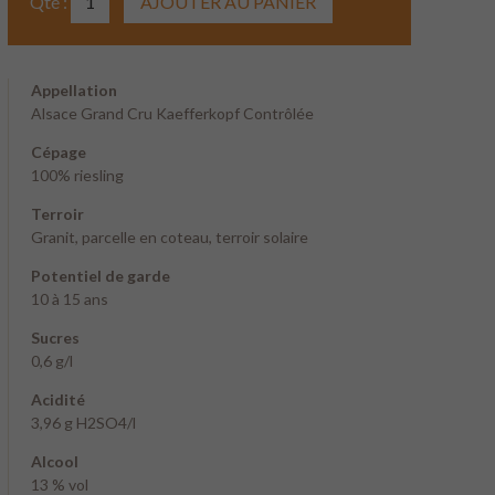
Qté :
Appellation
Alsace Grand Cru Kaefferkopf Contrôlée
Cépage
100% riesling
Terroir
Granit, parcelle en coteau, terroir solaire
Potentiel de garde
10 à 15 ans
Sucres
0,6 g/l
Acidité
3,96 g H2SO4/l
Alcool
13 % vol