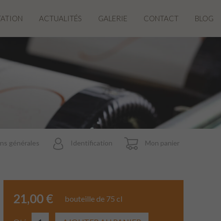
TATION
ACTUALITÉS
GALERIE
CONTACT
BLOG
ns générales
Identification
Mon panier
21,00 €
bouteille de 75 cl