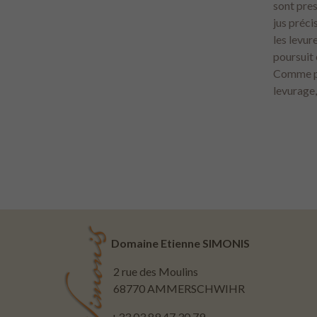
sont pre
jus préci
les levur
poursuit 
Comme po
levurage,
Domaine Etienne SIMONIS
2 rue des Moulins
68770 AMMERSCHWIHR
+33 03 89 47 30 79