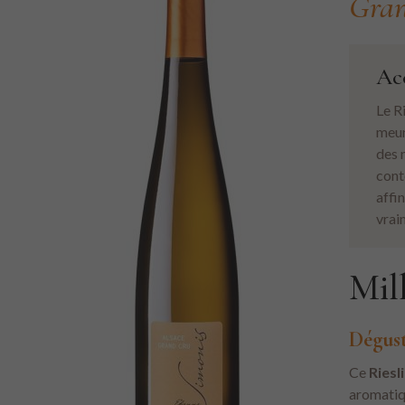
Gran
Ac
Le R
meun
des 
cont
affi
vrai
Mil
Dégus
Ce
Riesl
aromatiq