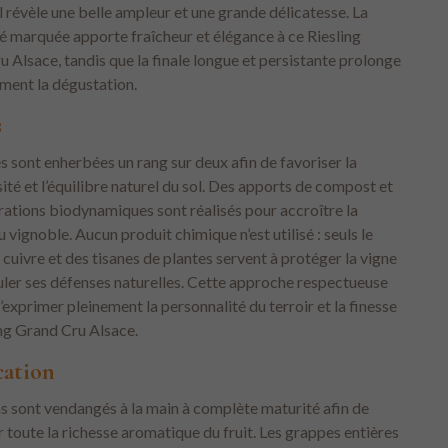
l révèle une belle ampleur et une grande délicatesse. La
é marquée apporte fraîcheur et élégance à ce Riesling
 Alsace, tandis que la finale longue et persistante prolonge
ment la dégustation.
s
s sont enherbées un rang sur deux afin de favoriser la
ité et l’équilibre naturel du sol. Des apports de compost et
ations biodynamiques sont réalisés pour accroître la
du vignoble. Aucun produit chimique n’est utilisé : seuls le
e cuivre et des tisanes de plantes servent à protéger la vigne
uler ses défenses naturelles. Cette approche respectueuse
exprimer pleinement la personnalité du terroir et la finesse
ing Grand Cru Alsace.
cation
ns sont vendangés à la main à complète maturité afin de
 toute la richesse aromatique du fruit. Les grappes entières