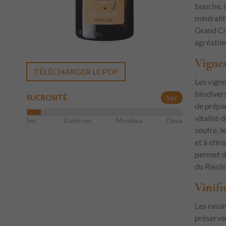
bouche, i
minéralit
Grand Cru
agréable
Vigne
TÉLÉCHARGER LE PDF
Les vigne
biodivers
SUCROSITÉ
Sec
de prépar
vitalité 
Sec
Demi-sec
Moelleux
Doux
soufre, l
et à stim
permet d’
du Riesl
Vinifi
Les raisi
préserver