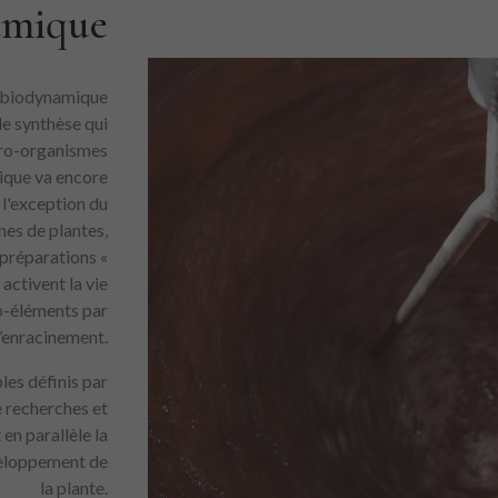
amique
e biodynamique
de synthèse qui
cro-organismes
ique va encore
 l'exception du
nes de plantes,
 préparations «
ctivent la vie
go-éléments par
 l’enracinement.
les définis par
e recherches et
en parallèle la
éveloppement de
la plante.