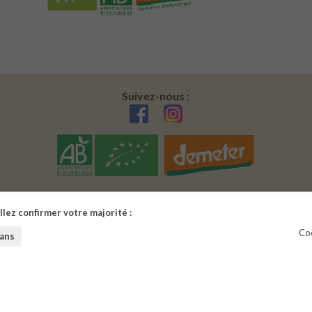
Suivez-nous :
llez confirmer votre majorité :
Coo
 ans
Mentions légales
|
CGV |
Pan du site |
Paramètres de cookies
us d'alcool est dangereux pour la santé. A consommer avec modéra
Copyright © 2026
Soluxa