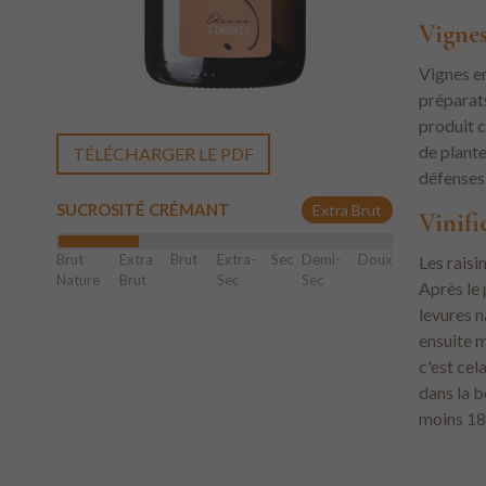
Vigne
Vignes e
préparats
produit c
de plante
TÉLÉCHARGER LE PDF
défenses 
SUCROSITÉ CRÉMANT
Extra Brut
Vinifi
Brut
Extra
Brut
Extra-
Sec
Demi-
Doux
Les raisi
Nature
Brut
Sec
Sec
Après le 
levures n
ensuite m
c'est cel
dans la b
moins 18 