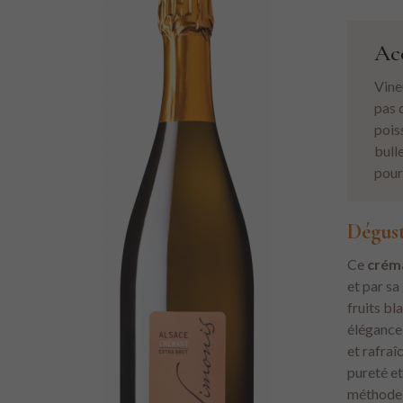
Ac
Vine
pas q
pois
bull
pour
Dégus
Ce
créma
et par sa
fruits bl
élégance 
et rafraî
pureté et
méthode 