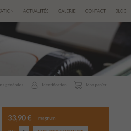
TATION
ACTUALITÉS
GALERIE
CONTACT
BLOG
ns générales
Identification
Mon panier
33,90 €
magnum