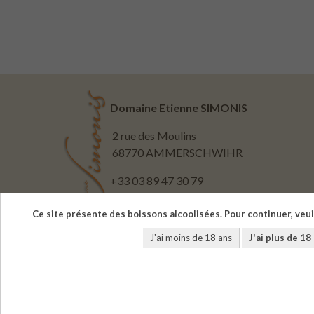
Domaine Etienne SIMONIS
2 rue des Moulins
68770 AMMERSCHWIHR
+33 03 89 47 30 79
cave@vins-simonis.fr
Ce site présente des boissons alcoolisées. Pour continuer, veui
J'ai moins de 18 ans
J'ai plus de 18
L'ab