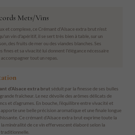
cords Mets/Vins
ux et complexe, ce Crémant d'Alsace extra brut n'est
u'un vin d'apéritif, il se sert très bien à table, sur un
son, des fruits de mer ou des viandes blanches. Ses
es fines et sa vivacité lui donnent l'élégance nécessaire
 accompagner tout un repas.
tation
nt d’Alsace extra brut
séduit par la finesse de ses bulles
 grande fraîcheur. Le nez dévoile des arômes délicats de
ancs et d’agrumes. En bouche, l’équilibre entre vivacité et
apporte une belle précision aromatique et une finale longue
chissante. Ce crémant d’Alsace extra brut exprime toute la
 la minéralité de ce vin effervescent élaboré selon la
traditionnelle.